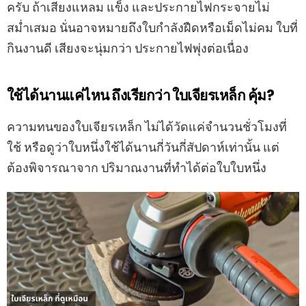
ครับ ถ้าเสียงแหลม แข็ง และประกายไฟกระจายไม่
สม่ำเสมอ นั่นอาจหมายถึงใบกำลังฝืดหรือเม็ดไม่คม ใบที่
กินงานดี เสียงจะนุ่มกว่า ประกายไฟพุ่งต่อเนื่อง
ใช้ได้นานแค่ไหน ถึงเรียกว่า ใบเจียรเหล็ก คุ้ม?
ความทนของใบเจียรเหล็ก ไม่ได้วัดแค่จำนวนชั่วโมงที่
ใช้ หรือดูว่าใบหนึ่งใช้ได้นานกี่วันกี่สัปดาห์เท่านั้น แต่
ต้องพิจารณาจาก ปริมาณงานที่ทำได้ต่อใบใบหนึ่ง