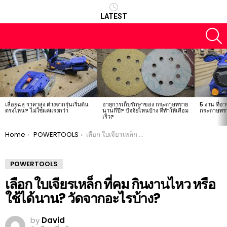
LATEST
S
LATEST
STORIES
เลื่อยฉลุ ราคาสูง ต่างจากรุ่นเริ่มต้น
อายุการเก็บรักษาของ กระดาษทราย
5 งาน ที่อา
ตรงไหน? ไม่ใช่แค่แรงกว่า
นานกี่ปี? ปัจจัยไหนบ้าง ที่ทำให้เสื่อม
กระดาษทรา
เร็ว?
You are here:
Home
POWERTOOLS
เลือก ใบเจียรเหล็ก ที่คม กินงานไหว หรือใช้ได้นาน? วัดจากอะไรบ้าง?
POWERTOOLS
เลือก ใบเจียรเหล็ก ที่คม กินงานไหว หรือ
ใช้ได้นาน? วัดจากอะไรบ้าง?
by
David