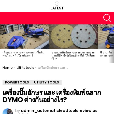
LATEST
S
LATEST
STORIES
เลื่อยฉลุ ราคาสูง ต่างจากรุ่นเริ่มต้น
อายุการเก็บรักษาของ กระดาษทราย
5 งาน ที่อา
ตรงไหน? ไม่ใช่แค่แรงกว่า
นานกี่ปี? ปัจจัยไหนบ้าง ที่ทำให้เสื่อม
กระดาษทรา
เร็ว?
You are here:
Home
Utility tools
เครื่องปั๊มอักษร และ เครื่องพิมพ์ฉลาก DYMO ต่างกันอย่างไร?
POWERTOOLS
UTILITY TOOLS
เครื่องปั๊มอักษร และ เครื่องพิมพ์ฉลาก
DYMO ต่างกันอย่างไร?
by
admin_automaticleadtoolsreview.us