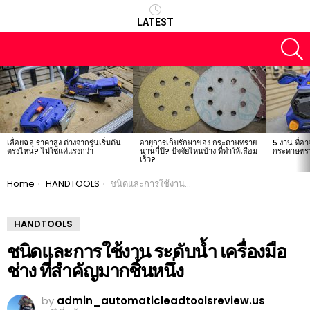
LATEST
S
LATEST
STORIES
เลื่อยฉลุ ราคาสูง ต่างจากรุ่นเริ่มต้น
อายุการเก็บรักษาของ กระดาษทราย
5 งาน ที่อา
ตรงไหน? ไม่ใช่แค่แรงกว่า
นานกี่ปี? ปัจจัยไหนบ้าง ที่ทำให้เสื่อม
กระดาษทรา
เร็ว?
You are here:
Home
HANDTOOLS
ชนิดและการใช้งาน ระดับน้ำ เครื่องมือช่าง ที่สำคัญมากชิ้นหนึ่ง
HANDTOOLS
ชนิดและการใช้งาน ระดับน้ำ เครื่องมือ
ช่าง ที่สำคัญมากชิ้นหนึ่ง
by
admin_automaticleadtoolsreview.us