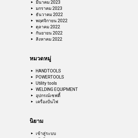
มีนาคม 2023
มกราคม 2023
ธันวาคม 2022
พฤศจิกายน 2022
ตุลาคม 2022
กันยายน 2022
สิงหาคม 2022
หมวดหมู่
HANDTOOLS
POWERTOOLS
Utility tools
WELDING EQUIPMENT
อุปกรณ์เซฟตี้
เครื่องปั่นไฟ
นิยาม
เข้าสู่ระบบ