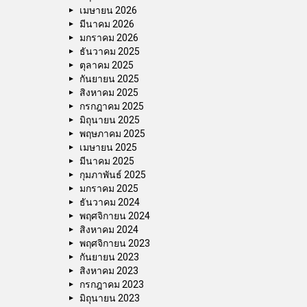
เมษายน 2026
มีนาคม 2026
มกราคม 2026
ธันวาคม 2025
ตุลาคม 2025
กันยายน 2025
สิงหาคม 2025
กรกฎาคม 2025
มิถุนายน 2025
พฤษภาคม 2025
เมษายน 2025
มีนาคม 2025
กุมภาพันธ์ 2025
มกราคม 2025
ธันวาคม 2024
พฤศจิกายน 2024
สิงหาคม 2024
พฤศจิกายน 2023
กันยายน 2023
สิงหาคม 2023
กรกฎาคม 2023
มิถุนายน 2023