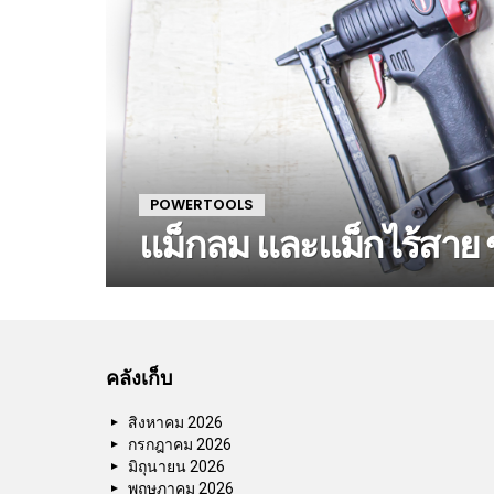
POWERTOOLS
แม็กลม และแม็กไร้สาย 
คลังเก็บ
สิงหาคม 2026
กรกฎาคม 2026
มิถุนายน 2026
พฤษภาคม 2026