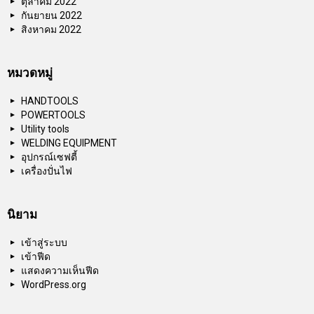
ตุลาคม 2022
กันยายน 2022
สิงหาคม 2022
หมวดหมู่
HANDTOOLS
POWERTOOLS
Utility tools
WELDING EQUIPMENT
อุปกรณ์เซฟตี้
เครื่องปั่นไฟ
นิยาม
เข้าสู่ระบบ
เข้าฟีด
แสดงความเห็นฟีด
WordPress.org